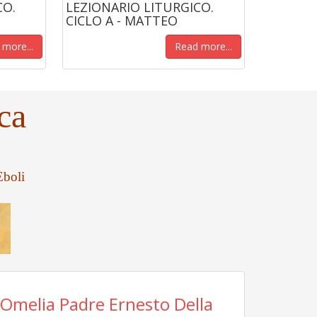
CO.
LEZIONARIO LITURGICO.
CICLO A - MATTEO
more...
Read more...
ca
 Eboli
Omelia Padre Ernesto Della