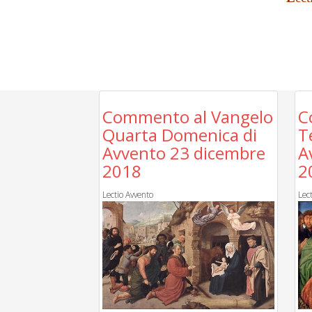
Commento al Vangelo
C
Quarta Domenica di
T
Avvento 23 dicembre
A
2018
2
Lectio Avvento
Lec