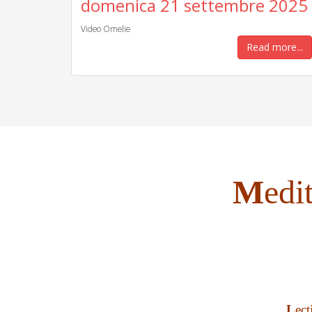
domenica 21 settembre 2025
Video Omelie
Read more...
M
edi
L
ec