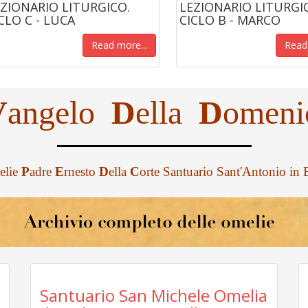
ZIONARIO LITURGICO.
LEZIONARIO LITURGI
CLO C - LUCA
CICLO B - MARCO
Read more...
Read 
V
angelo
D
ella
D
omeni
elie
P
adre
E
rnesto
D
ella
C
orte Santuario Sant'Antonio in
Santuario San Michele Omelia