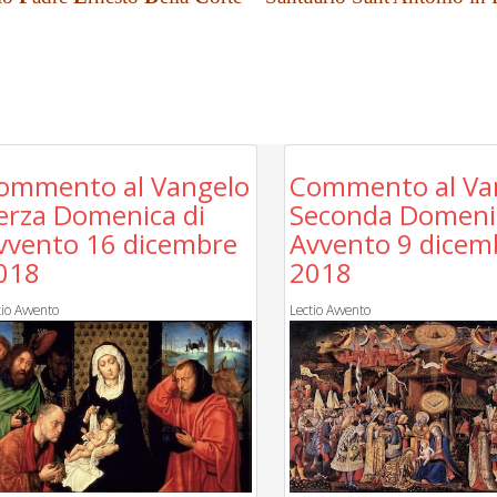
ommento al Vangelo
Commento al Va
erza Domenica di
Seconda Domenic
vvento 16 dicembre
Avvento 9 dicem
018
2018
tio Avvento
Lectio Avvento