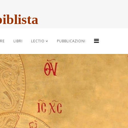
b
iblista
URE
LIBRI
LECTIO
PUBBLICAZIONI