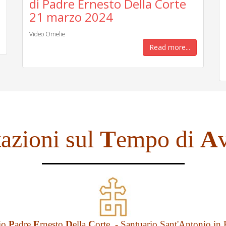
di Padre Ernesto Della Corte
21 marzo 2024
Video Omelie
Read more...
tazioni sul
T
empo di
A
tio
P
adre
E
rnesto
D
ella
C
orte - Santuario Sant'Antonio in 